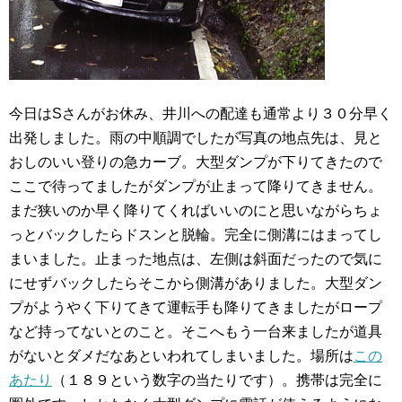
今日はSさんがお休み、井川への配達も通常より３０分早く
出発しました。雨の中順調でしたが写真の地点先は、見と
おしのいい登りの急カーブ。大型ダンプが下りてきたので
ここで待ってましたがダンプが止まって降りてきません。
まだ狭いのか早く降りてくればいいのにと思いながらちょ
っとバックしたらドスンと脱輪。完全に側溝にはまってし
まいました。止まった地点は、左側は斜面だったので気に
にせずバックしたらそこから側溝がありました。大型ダン
プがようやく下りてきて運転手も降りてきましたがロープ
など持ってないとのこと。そこへもう一台来ましたが道具
がないとダメだなあといわれてしまいました。場所は
この
あたり
（１８９という数字の当たりです）。携帯は完全に