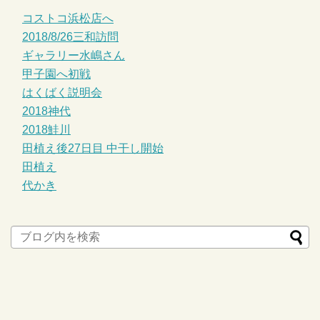
コストコ浜松店へ
2018/8/26三和訪問
ギャラリー水嶋さん
甲子園へ初戦
はくばく説明会
2018神代
2018鮭川
田植え後27日目 中干し開始
田植え
代かき