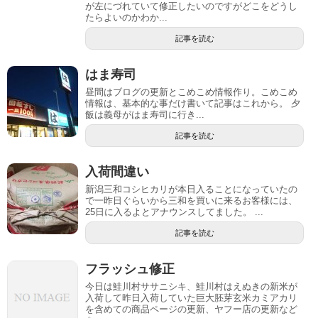
が左にづれていて修正したいのですがどこをどうし
たらよいのかわか...
記事を読む
はま寿司
昼間はブログの更新とこめこめ情報作り。こめこめ
情報は、基本的な事だけ書いて記事はこれから。 夕
飯は義母がはま寿司に行き...
記事を読む
入荷間違い
新潟三和コシヒカリが本日入ることになっていたの
で一昨日ぐらいから三和を買いに来るお客様には、
25日に入るよとアナウンスしてました。 ...
記事を読む
フラッシュ修正
今日は鮭川村ササニシキ、鮭川村はえぬきの新米が
入荷して昨日入荷していた巨大胚芽玄米カミアカリ
を含めての商品ページの更新、ヤフー店の更新など