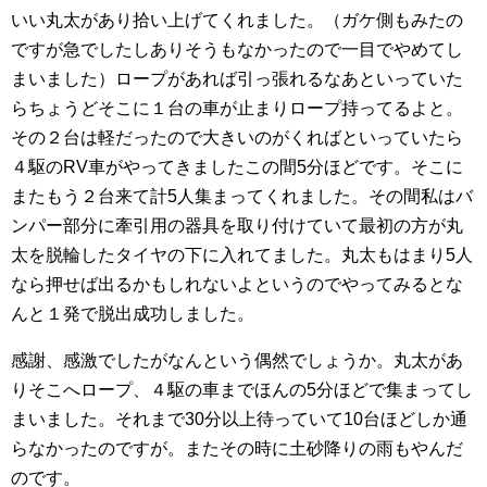
いい丸太があり拾い上げてくれました。（ガケ側もみたの
ですが急でしたしありそうもなかったので一目でやめてし
まいました）ロープがあれば引っ張れるなあといっていた
らちょうどそこに１台の車が止まりロープ持ってるよと。
その２台は軽だったので大きいのがくればといっていたら
４駆のRV車がやってきましたこの間5分ほどです。そこに
またもう２台来て計5人集まってくれました。その間私はバ
ンパー部分に牽引用の器具を取り付けていて最初の方が丸
太を脱輪したタイヤの下に入れてました。丸太もはまり5人
なら押せば出るかもしれないよというのでやってみるとな
んと１発で脱出成功しました。
感謝、感激でしたがなんという偶然でしょうか。丸太があ
りそこへロープ、４駆の車までほんの5分ほどで集まってし
まいました。それまで30分以上待っていて10台ほどしか通
らなかったのですが。またその時に土砂降りの雨もやんだ
のです。