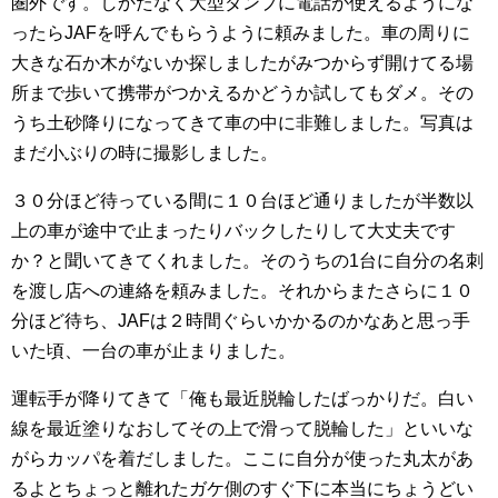
圏外です。しかたなく大型ダンプに電話が使えるようにな
ったらJAFを呼んでもらうように頼みました。車の周りに
大きな石か木がないか探しましたがみつからず開けてる場
所まで歩いて携帯がつかえるかどうか試してもダメ。その
うち土砂降りになってきて車の中に非難しました。写真は
まだ小ぶりの時に撮影しました。
３０分ほど待っている間に１０台ほど通りましたが半数以
上の車が途中で止まったりバックしたりして大丈夫です
か？と聞いてきてくれました。そのうちの1台に自分の名刺
を渡し店への連絡を頼みました。それからまたさらに１０
分ほど待ち、JAFは２時間ぐらいかかるのかなあと思っ手
いた頃、一台の車が止まりました。
運転手が降りてきて「俺も最近脱輪したばっかりだ。白い
線を最近塗りなおしてその上で滑って脱輪した」といいな
がらカッパを着だしました。ここに自分が使った丸太があ
るよとちょっと離れたガケ側のすぐ下に本当にちょうどい