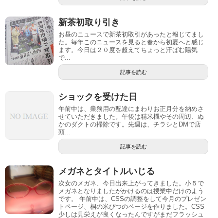
新茶初取り引き
お昼のニュースで新茶初取引があったと報じてまし
た。毎年このニュースを見ると春から初夏へと感じ
ます。今日は２０度を超えてちょっと汗ばむ陽気
で...
記事を読む
ショックを受けた日
午前中は、業務用の配達にまわりお正月分を納めさ
せていただきました。午後は精米機やその周辺、ぬ
かのダクトの掃除です。先週は、チラシとDMで店
頭...
記事を読む
メガネとタイトルいじる
次女のメガネ、今日出来上がってきました。小５で
メガネとなりましたがかけるのは授業中だけのよう
です。 午前中は、CSSの調整をして今月のプレゼン
トページ、桐の米びつのページを作りました。CSS
少しは見栄えが良くなったんですがまだフラッシュ