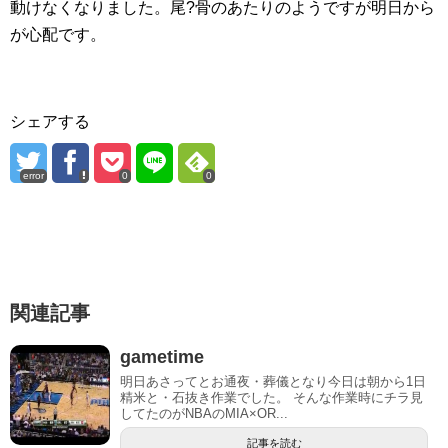
動けなくなりました。尾?骨のあたりのようですが明日から
が心配です。
シェアする
error
0
0
関連記事
gametime
明日あさってとお通夜・葬儀となり今日は朝から1日
精米と・石抜き作業でした。 そんな作業時にチラ見
してたのがNBAのMIA×OR...
記事を読む