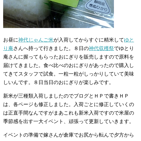
お昼に
神代じゃんご米
が入荷してからすぐに精米して
ゆと
り庵
さんへ持って行きました。８日の
神代収穫祭
でゆとり
庵さんに握ってもらったおにぎりを販売しますので原料を
届けてきました。食べ比べのおにぎりがあったので購入し
てきてスタッフで試食。一粒一粒がしっかりしていて美味
しいんです。８日当日のおにぎりが楽しみです。
新米が三種類入荷しましたのでブログとＨＰで書きＨＰ
は、各ページも修正しました。入荷ごとに修正していくの
は正直手間なんですがまあこれも新米入荷ですので米屋の
季節感を出す一大イベント、頑張って更新していきます。
イベントの準備で嫁さんが倉庫でお尻から転んで夕方から