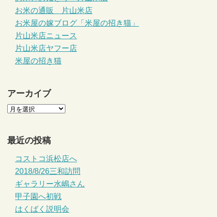
お米の通販 片山米店
お米屋の嫁ブログ「米屋の招き猫」
片山米店ニュース
片山米店ヤフー店
米屋の招き猫
アーカイブ
最近の投稿
コストコ浜松店へ
2018/8/26三和訪問
ギャラリー水嶋さん
甲子園へ初戦
はくばく説明会