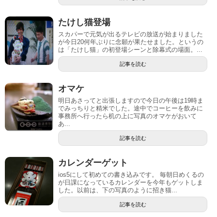
たけし猫登場
スカパーで元気が出るテレビの放送が始まりました
が今日20何年ぶりに念願が果たせました。というの
は「たけし猫」の初登場シーンと除幕式の場面。...
記事を読む
オマケ
明日あさってと出張しますので今日の午後は19時ま
でみっちりと精米でした。途中でコーヒーを飲みに
事務所へ行ったら机の上に写真のオマケがおいて
あ...
記事を読む
カレンダーゲット
ios5にして初めての書き込みです。 毎朝日めくるの
が日課になっているカレンダーを今年もゲットしま
した。以前は、下の写真のように招き猫...
記事を読む