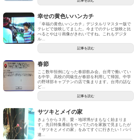
記事を読む
幸せの黄色いハンカチ
「幸福の黄色いハンカチ」デジタルリマスター版で
テレビで放映してました。今までのテレビ放映と比
べるとやはり画像がきれいですね。これもデジタ
ル...
記事を読む
春節
ここ数年恒例になった春節飲み会。台湾で働いてい
る中学、高校の同級生が春節を利用して帰国。中学
の野球部キャプテンの店で集まります。台湾の話な
ど...
記事を読む
サツキとメイの家
きょうから３月、愛・地球博がまもなく始まりま
す。先日特集番組をやってたのを家族で見ましたが
「サツキとメイの家」をみてすぐに行きたい！パパ
連...