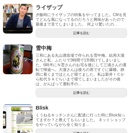
ライザップ
夕飯時にライザップの特集をやってました。CMを見
てどんな風になってるのだろうと興味があったので
最後まで見てしまいました。 何より驚いたの...
記事を読む
雪中梅
三和にある丸山酒造場で作られる雪中梅。結局大瀧
さんと私、ふたりで3時間で1升開けてしまいまし
た。6時半にＮ雲さんのお宅を後にして三浦さんの運
転で帰途へ。大瀧さんは後ろの席ですぐに爆睡。静
岡に着くまでほとんど寝てました。私は新井ＩＣか
ら松代ＳＡぐらいまで寝てしまいましたがその後
は、がんばって運転手の...
記事を読む
Blisk
くうねるキッチンさんに配達に行った時にBlisk知っ
てますか？と教えてもらいました。 ネットショップ
をやっていながら全く知りま...