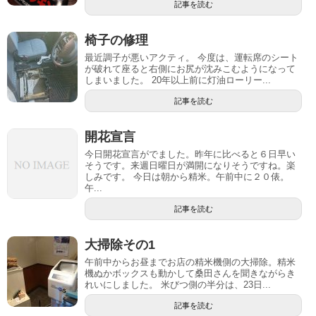
記事を読む
椅子の修理
最近調子が悪いアクティ。 今度は、運転席のシート
が破れて座ると右側にお尻が沈みこむようになって
しまいました。 20年以上前に灯油ローリー...
記事を読む
開花宣言
今日開花宣言がでました。昨年に比べると６日早い
そうです。来週日曜日が満開になりそうですね。楽
しみです。 今日は朝から精米。午前中に２０俵。
午...
記事を読む
大掃除その1
午前中からお昼までお店の精米機側の大掃除。精米
機ぬかボックスも動かして桑田さんを聞きながらき
れいにしました。 米びつ側の半分は、23日...
記事を読む