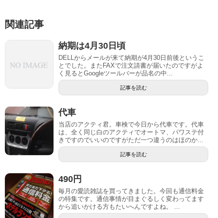
関連記事
納期は4月30日頃
DELLからメールが来て納期が4月30日前後というこ
とでした。またFAXで注文請書が届いたのですがよ
く見るとGoogleツールバーが品名の中...
記事を読む
代車
当店のアクティ君。車検で今日から代車です。代車
は、全く同じ白のアクティでオートマ、パワステ付
きですのでいいのですがただ一つ違うのはほのか...
記事を読む
490円
毎月の愛読雑誌を買ってきました。今回も通信料金
の特集です。通信事情が目まぐるしく変わってます
から追いかける方もたいへんですよね。 ...