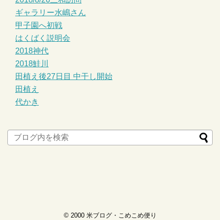
ギャラリー水嶋さん
甲子園へ初戦
はくばく説明会
2018神代
2018鮭川
田植え後27日目 中干し開始
田植え
代かき
© 2000
米ブログ・こめこめ便り