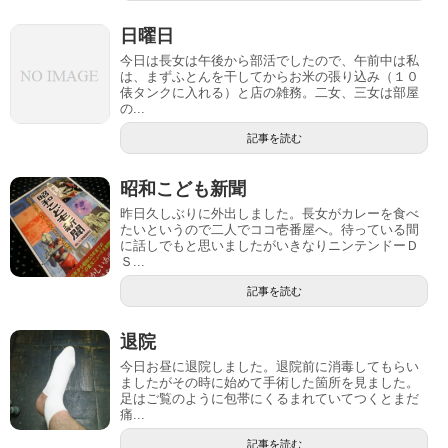
日曜日
今日は長女は午後から部活でしたので、午前中は私
は、まずふとんを干してからお米の張り込み（１０
俵タンクに入れる）と店の雑務。二女、三女は部屋
の...
記事を読む
昭和こども新聞
昨日久しぶりに外出しました。長女がカレーを食べ
たいというので二人でココ壱番屋へ。待っている間
に話しでもと思いましたがいきなりニンテンドーＤ
Ｓ...
記事を読む
退院
今日お昼に退院しました。退院前に消毒してもらい
ましたがその時に始めて手術した箇所を見ました。
足はご覧のように包帯にくるまれていてつくとまだ
痛...
記事を読む