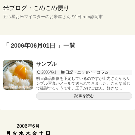
米ブログ・こめこめ便り
五つ星お米マイスターのお米屋さんの1日from静岡市
「 2006年06月01日 」一覧
サンプル
2006/6/1
日記・エッセイ・コラム
明日商品撮影を予定しているのですが山内さんからサ
ンプル写真がメールで送られてきました。こんな感じ
で撮影するそうです。玉子かけごはん、好きな...
記事を読む
2006年6月
月
火
水
木
金
土
日