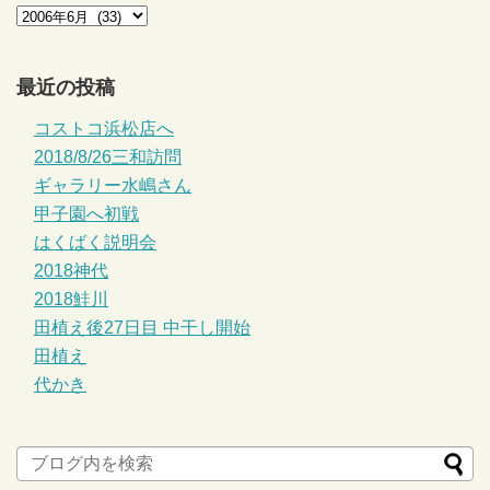
最近の投稿
コストコ浜松店へ
2018/8/26三和訪問
ギャラリー水嶋さん
甲子園へ初戦
はくばく説明会
2018神代
2018鮭川
田植え後27日目 中干し開始
田植え
代かき