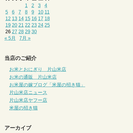
1
2
3
4
5
6
7
8
9
10
11
12
13
14
15
16
17
18
19
20
21
22
23
24
25
26
27
28
29
30
« 5月
7月 »
当店のご紹介
お米とおにぎり 片山米店
お米の通販 片山米店
お米屋の嫁ブログ「米屋の招き猫」
片山米店ニュース
片山米店ヤフー店
米屋の招き猫
アーカイブ