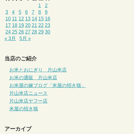
1
2
3
4
5
6
7
8
9
10
11
12
13
14
15
16
17
18
19
20
21
22
23
24
25
26
27
28
29
30
« 3月
5月 »
当店のご紹介
お米とおにぎり 片山米店
お米の通販 片山米店
お米屋の嫁ブログ「米屋の招き猫」
片山米店ニュース
片山米店ヤフー店
米屋の招き猫
アーカイブ