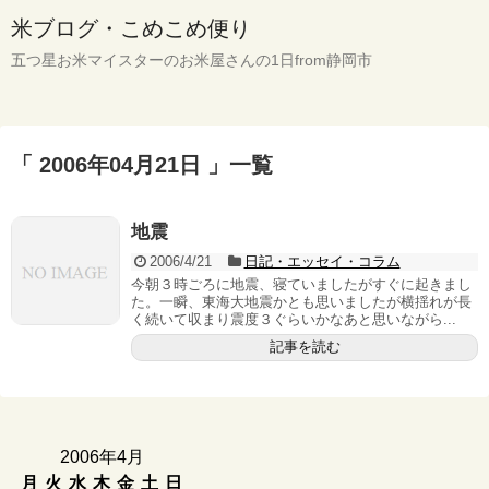
米ブログ・こめこめ便り
五つ星お米マイスターのお米屋さんの1日from静岡市
「 2006年04月21日 」一覧
地震
2006/4/21
日記・エッセイ・コラム
今朝３時ごろに地震、寝ていましたがすぐに起きまし
た。一瞬、東海大地震かとも思いましたが横揺れが長
く続いて収まり震度３ぐらいかなあと思いながら...
記事を読む
2006年4月
月
火
水
木
金
土
日