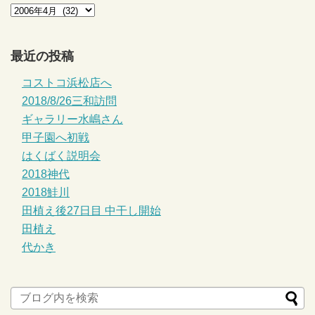
最近の投稿
コストコ浜松店へ
2018/8/26三和訪問
ギャラリー水嶋さん
甲子園へ初戦
はくばく説明会
2018神代
2018鮭川
田植え後27日目 中干し開始
田植え
代かき