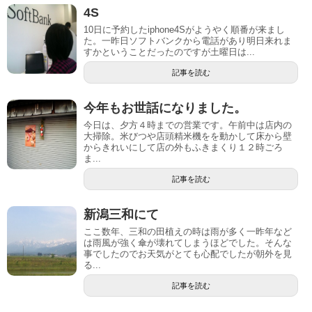
4S
10日に予約したiphone4Sがようやく順番が来まし
た。一昨日ソフトバンクから電話があり明日来れま
すかということだったのですが土曜日は...
記事を読む
今年もお世話になりました。
今日は、夕方４時までの営業です。午前中は店内の
大掃除。米びつや店頭精米機をを動かして床から壁
からきれいにして店の外もふきまくり１２時ごろ
ま...
記事を読む
新潟三和にて
ここ数年、三和の田植えの時は雨が多く一昨年など
は雨風が強く傘が壊れてしまうほどでした。そんな
事でしたのでお天気がとても心配でしたが朝外を見
る...
記事を読む