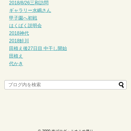
2018/8/26三和訪問
ギャラリー水嶋さん
甲子園へ初戦
はくばく説明会
2018神代
2018鮭川
田植え後27日目 中干し開始
田植え
代かき