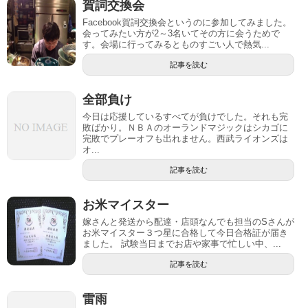
賀詞交換会
Facebook賀詞交換会というのに参加してみました。
会ってみたい方が2～3名いてその方に会うためで
す。会場に行ってみるとものすごい人で熱気...
記事を読む
全部負け
今日は応援しているすべてが負けでした。それも完
敗ばかり。ＮＢＡのオーランドマジックはシカゴに
完敗でプレーオフも出れません。西武ライオンズは
オ...
記事を読む
お米マイスター
嫁さんと発送から配達・店頭なんでも担当のSさんが
お米マイスター３つ星に合格して今日合格証が届き
ました。 試験当日までお店や家事で忙しい中、...
記事を読む
雷雨