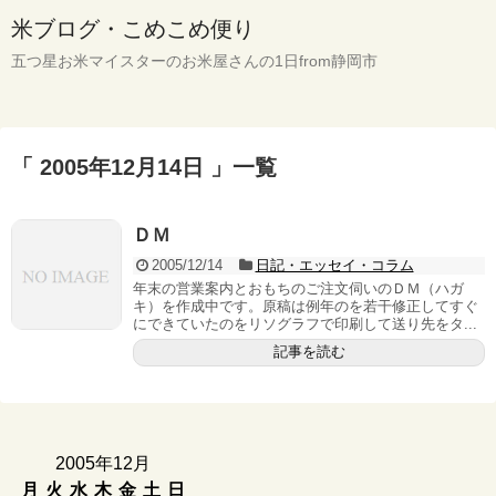
米ブログ・こめこめ便り
五つ星お米マイスターのお米屋さんの1日from静岡市
「 2005年12月14日 」一覧
ＤＭ
2005/12/14
日記・エッセイ・コラム
年末の営業案内とおもちのご注文伺いのＤＭ（ハガ
キ）を作成中です。原稿は例年のを若干修正してすぐ
にできていたのをリソグラフで印刷して送り先をタ...
記事を読む
2005年12月
月
火
水
木
金
土
日