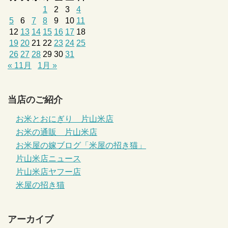
1
2
3
4
5
6
7
8
9
10
11
12
13
14
15
16
17
18
19
20
21
22
23
24
25
26
27
28
29
30
31
« 11月
1月 »
当店のご紹介
お米とおにぎり 片山米店
お米の通販 片山米店
お米屋の嫁ブログ「米屋の招き猫」
片山米店ニュース
片山米店ヤフー店
米屋の招き猫
アーカイブ