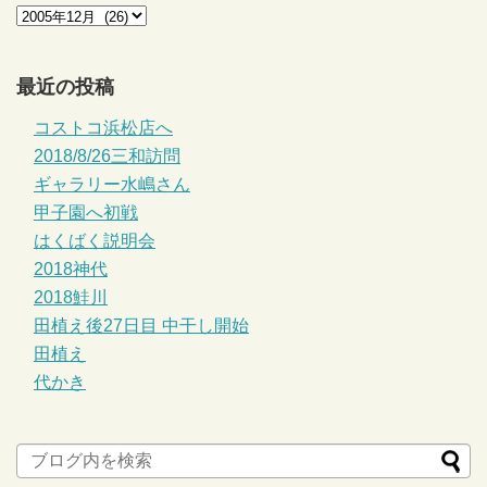
最近の投稿
コストコ浜松店へ
2018/8/26三和訪問
ギャラリー水嶋さん
甲子園へ初戦
はくばく説明会
2018神代
2018鮭川
田植え後27日目 中干し開始
田植え
代かき