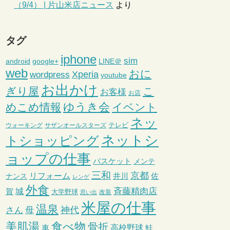
（9/4） | 片山米店ニュース
より
タグ
iphone
sim
android
google+
LINE＠
web
おに
wordpress
Xperia
youtube
お出かけ
ぎり屋
こ
お客様
お店
ゆうき会
めこめ情報
イベント
ネッ
テレビ
ウォーキング
サザンオールスターズ
ネットシ
トショッピング
ョップの仕事
バスケット
メンテ
三和
京都
リフォーム
井川
ナンス
佐
レンゲ
外食
斉藤精肉店
城
賀
大学野球
改装
思い出
米屋の仕事
温泉
さん
母
神代
美肌湯
食べ物
骨折
車
高校野球
鮭