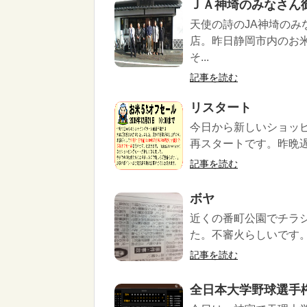
ＪＡ神埼のみなさん
天使の詩のJA神埼の
店。昨日静岡市内のお
そ...
記事を読む
リスタート
今日から新しいショッ
再スタートです。昨晩遅
記事を読む
ボヤ
近くの番町公園でチラ
た。不審火らしいです。
記事を読む
全日本大学野球選手