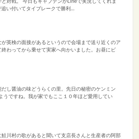
と対戦。 今日もキャプテンがLineで実況してくれま
で追い付いてタイブレークで勝利...
女が英検の面接があるというので会場まで送り近くのア
て終わってから乗せて実家へ向かいました。お昼にビ
能だし醤油の味どうらくの里。先日の秘密のケンミン
たようですね。我が家でもここ１０年ほど愛用してい
に鮭川村の歌があると聞いて支店長さんと生産者の阿部