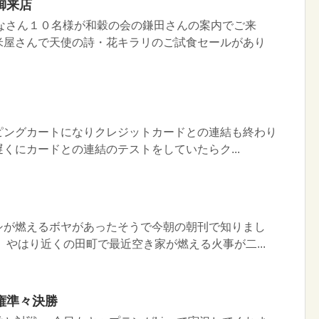
御来店
みなさん１０名様が和穀の会の鎌田さんの案内でご来
米屋さんで天使の詩・花キラリのご試食セールがあり
ピングカートになりクレジットカードとの連結も終わり
くにカードとの連結のテストをしていたらク...
シが燃えるボヤがあったそうで今朝の朝刊で知りまし
 やはり近くの田町で最近空き家が燃える火事が二...
権準々決勝