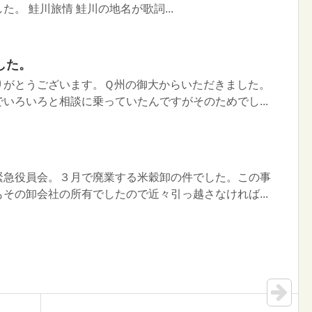
。 鮭川旅情 鮭川の地名が歌詞...
した。
りがとうございます。Ｑ州の御大からいただきました。
いろいろと相談に乗っていたんですがそのためでし...
緊急役員会。３月で廃業する米穀卸の件でした。この事
その卸会社の所有でしたので近々引っ越さなければ...