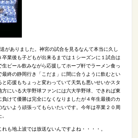
放送がありました。神宮の試合を見るなんて本当に久し
き卒業後も子どもが出来るまでは１シーズンに１試合は
で生ビール飲みながら応援してホープ軒でラーメン食っ
で最終の静岡行き「こだま」に間に合うように飲むとい
ると応援もちょっと変わっていて天気も悪いせいかスタ
地方にいる大学野球ファンには六大学野球、できれば東
に負けて優勝は完全になくなりましたが４年生最後のカ
のないよう頑張ってもらいたいです。今年は卒業２０周
た。
これも地上波では放送ないんですよね・・・・。