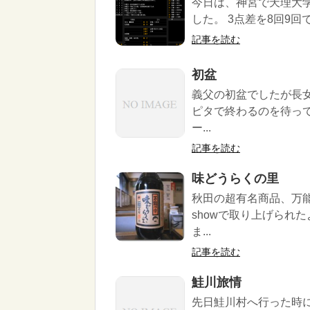
今日は、神宮で天理大学
した。 3点差を8回9回
記事を読む
初盆
義父の初盆でしたが長
ピタで終わるのを待っ
ー...
記事を読む
味どうらくの里
秋田の超有名商品、万
showで取り上げられ
ま...
記事を読む
鮭川旅情
先日鮭川村へ行った時