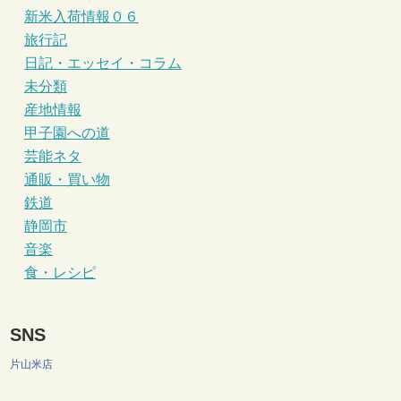
新米入荷情報０６
旅行記
日記・エッセイ・コラム
未分類
産地情報
甲子園への道
芸能ネタ
通販・買い物
鉄道
静岡市
音楽
食・レシピ
SNS
片山米店