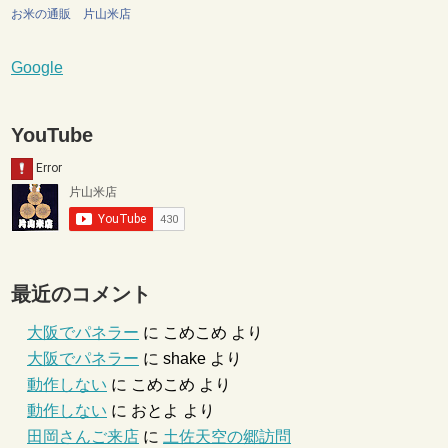
お米の通販 片山米店
Google
YouTube
最近のコメント
大阪でパネラー
に
こめこめ
より
大阪でパネラー
に
shake
より
動作しない
に
こめこめ
より
動作しない
に
おとよ
より
田岡さんご来店
に
土佐天空の郷訪問