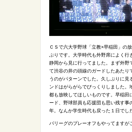
ＣＳで六大学野球「立教×早稲田」の
ぶりです。大学時代も外野席によく行
静岡から見に行ってました。まず外野
て渋谷の井の頭線のガードしたあたり
うのがパターンでした。久しぶりに見
ンドはがらがらでびっくりしました。
都も放映してほしいものです。早稲田
ード、野球部員も応援団も思い残す事
年。なんか学生時代も戻った１日でし
パリーグのプレーオフもやってますが