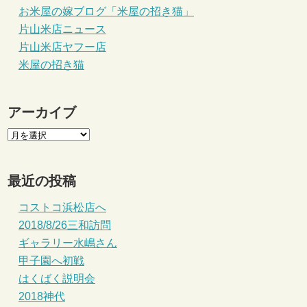
お米屋の嫁ブログ「米屋の招き猫」
片山米店ニュース
片山米店ヤフー店
米屋の招き猫
アーカイブ
最近の投稿
コストコ浜松店へ
2018/8/26三和訪問
ギャラリー水嶋さん
甲子園へ初戦
はくばく説明会
2018神代