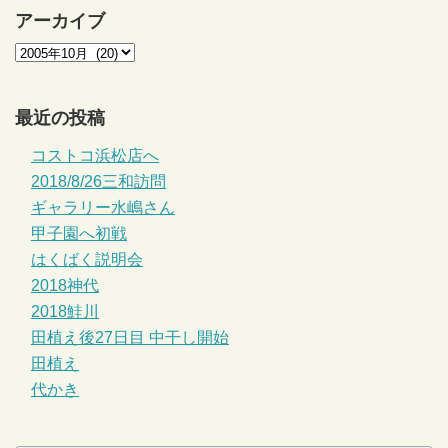
アーカイブ
最近の投稿
コストコ浜松店へ
2018/8/26三和訪問
ギャラリー水嶋さん
甲子園へ初戦
はくばく説明会
2018神代
2018鮭川
田植え後27日目 中干し開始
田植え
代かき