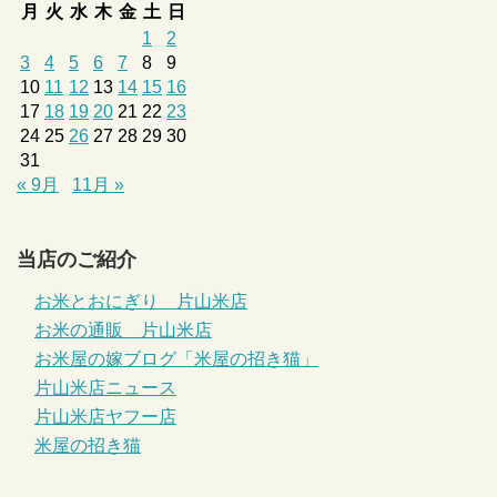
月
火
水
木
金
土
日
1
2
3
4
5
6
7
8
9
10
11
12
13
14
15
16
17
18
19
20
21
22
23
24
25
26
27
28
29
30
31
« 9月
11月 »
当店のご紹介
お米とおにぎり 片山米店
お米の通販 片山米店
お米屋の嫁ブログ「米屋の招き猫」
片山米店ニュース
片山米店ヤフー店
米屋の招き猫