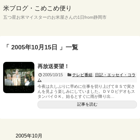
米ブログ・こめこめ便り
五つ星お米マイスターのお米屋さんの1日from静岡市
「 2005年10月15日 」一覧
再放送要望！
2005/10/15
テレビ番組
,
日記・エッセイ・コラ
ム
今夜は久しぶりに早めに仕事を切り上げてＢＳで寅さ
んを見よう楽しみにしていました。ＤＶＤビデオもス
タンバイＯＫ。始るとすぐに雨が降り出...
記事を読む
2005年10月