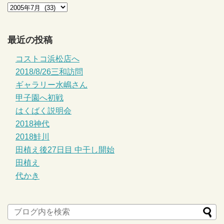
最近の投稿
コストコ浜松店へ
2018/8/26三和訪問
ギャラリー水嶋さん
甲子園へ初戦
はくばく説明会
2018神代
2018鮭川
田植え後27日目 中干し開始
田植え
代かき