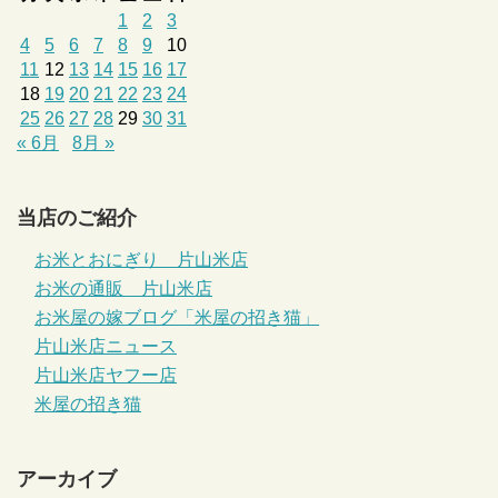
1
2
3
4
5
6
7
8
9
10
11
12
13
14
15
16
17
18
19
20
21
22
23
24
25
26
27
28
29
30
31
« 6月
8月 »
当店のご紹介
お米とおにぎり 片山米店
お米の通販 片山米店
お米屋の嫁ブログ「米屋の招き猫」
片山米店ニュース
片山米店ヤフー店
米屋の招き猫
アーカイブ