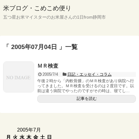
米ブログ・こめこめ便り
五つ星お米マイスターのお米屋さんの1日from静岡市
「 2005年07月04日 」一覧
ＭＲ検査
2005/7/4
日記・エッセイ・コラム
午後２時から「内軟骨腫」のＭＲ検査があり病院へ行
ってきました。ＭＲ検査を受けるのは２度目です。以
前は違う病院でやったのですがその時は、寝てし...
記事を読む
2005年7月
月
火
水
木
金
土
日