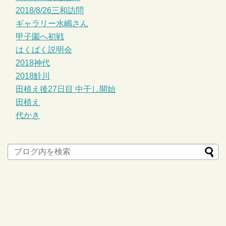
2018/8/26三和訪問
ギャラリー水嶋さん
甲子園へ初戦
はくばく説明会
2018神代
2018鮭川
田植え後27日目 中干し開始
田植え
代かき