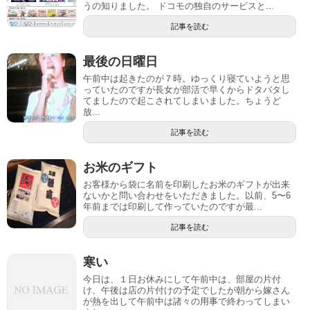
うの知りました。 ドコモの独自のサービスと...
記事を読む
最後の日曜日
午前中は起きたのが７時。ゆっくり寝ていようと思
っていたのですが長女が部活で早くからドタバタし
てましたので起こされてしまいました。ちょうど
放...
記事を読む
お米のギフト
お客様から袋に名前を印刷したお米のギフトが出来
ないかと問い合わせをいただきました。以前、5〜6
年前までは印刷して作っていたのですが最...
記事を読む
寒い
今日は、１日お休みにして午前中は、部屋の片付
け、午後は店の片付けの予定でしたが朝から嫁さん
が熱を出して午前中は諸々の用事で終わってしまい