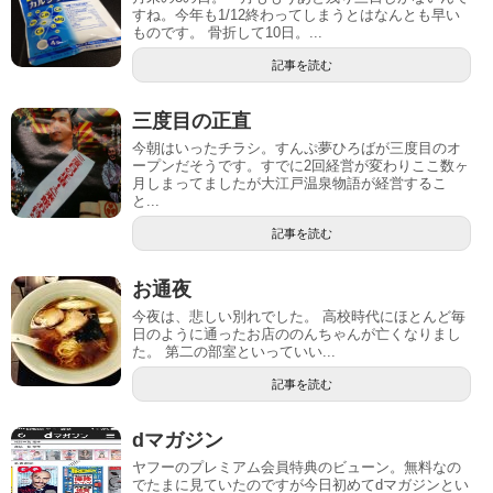
すね。今年も1/12終わってしまうとはなんとも早い
ものです。 骨折して10日。...
記事を読む
三度目の正直
今朝はいったチラシ。すんぷ夢ひろばが三度目のオ
ープンだそうです。すでに2回経営が変わりここ数ヶ
月しまってましたが大江戸温泉物語が経営するこ
と...
記事を読む
お通夜
今夜は、悲しい別れでした。 高校時代にほとんど毎
日のように通ったお店ののんちゃんが亡くなりまし
た。 第二の部室といっていい...
記事を読む
dマガジン
ヤフーのプレミアム会員特典のビューン。無料なの
でたまに見ていたのですが今日初めてdマガジンとい