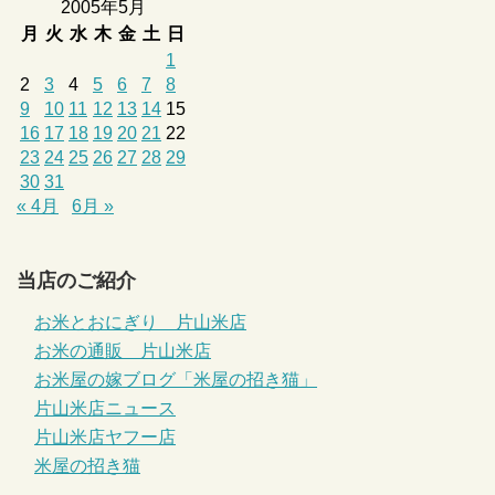
2005年5月
月
火
水
木
金
土
日
1
2
3
4
5
6
7
8
9
10
11
12
13
14
15
16
17
18
19
20
21
22
23
24
25
26
27
28
29
30
31
« 4月
6月 »
当店のご紹介
お米とおにぎり 片山米店
お米の通販 片山米店
お米屋の嫁ブログ「米屋の招き猫」
片山米店ニュース
片山米店ヤフー店
米屋の招き猫