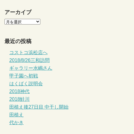
アーカイブ
最近の投稿
コストコ浜松店へ
2018/8/26三和訪問
ギャラリー水嶋さん
甲子園へ初戦
はくばく説明会
2018神代
2018鮭川
田植え後27日目 中干し開始
田植え
代かき