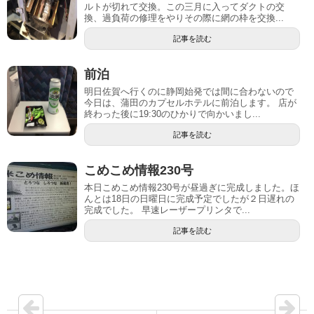
ルトが切れて交換。この三月に入ってダクトの交
換、過負荷の修理をやりその際に網の枠を交換...
記事を読む
前泊
明日佐賀へ行くのに静岡始発では間に合わないので
今日は、蒲田のカプセルホテルに前泊します。 店が
終わった後に19:30のひかりで向かいまし...
記事を読む
こめこめ情報230号
本日こめこめ情報230号が昼過ぎに完成しました。ほ
んとは18日の日曜日に完成予定でしたが２日遅れの
完成でした。 早速レーザープリンタで...
記事を読む