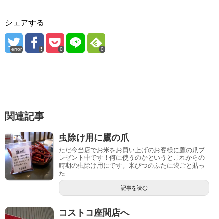
シェアする
error
0
0
関連記事
虫除け用に鷹の爪
ただ今当店でお米をお買い上げのお客様に鷹の爪プ
レゼント中です！何に使うのかというとこれからの
時期の虫除け用にです。米びつのふたに袋ごと貼っ
た...
記事を読む
コストコ座間店へ