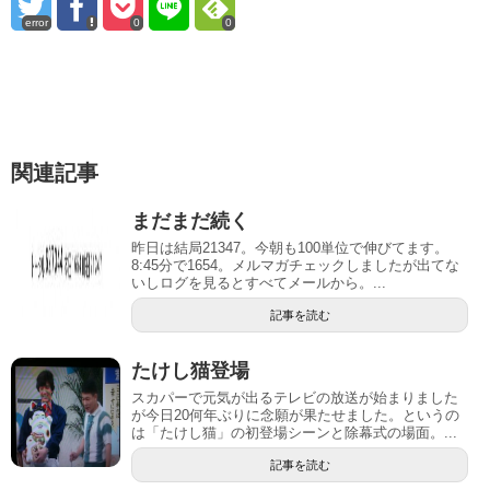
error
0
0
関連記事
まだまだ続く
昨日は結局21347。今朝も100単位で伸びてます。
8:45分で1654。メルマガチェックしましたが出てな
いしログを見るとすべてメールから。...
記事を読む
たけし猫登場
スカパーで元気が出るテレビの放送が始まりました
が今日20何年ぶりに念願が果たせました。というの
は「たけし猫」の初登場シーンと除幕式の場面。...
記事を読む