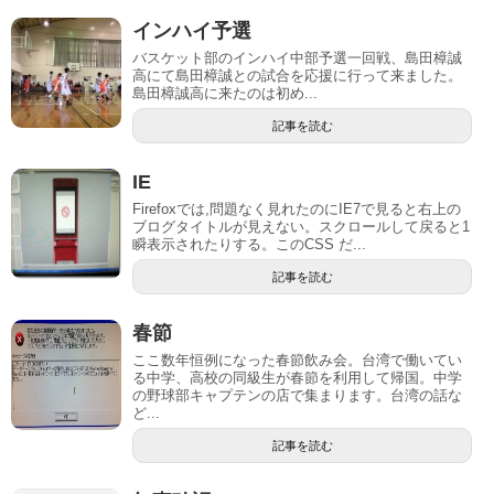
インハイ予選
バスケット部のインハイ中部予選一回戦、島田樟誠
高にて島田樟誠との試合を応援に行って来ました。
島田樟誠高に来たのは初め...
記事を読む
IE
Firefoxでは,問題なく見れたのにIE7で見ると右上の
ブログタイトルが見えない。スクロールして戻ると1
瞬表示されたりする。このCSS だ...
記事を読む
春節
ここ数年恒例になった春節飲み会。台湾で働いてい
る中学、高校の同級生が春節を利用して帰国。中学
の野球部キャプテンの店で集まります。台湾の話な
ど...
記事を読む