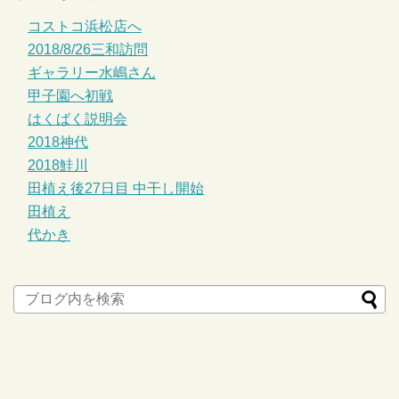
コストコ浜松店へ
2018/8/26三和訪問
ギャラリー水嶋さん
甲子園へ初戦
はくばく説明会
2018神代
2018鮭川
田植え後27日目 中干し開始
田植え
代かき