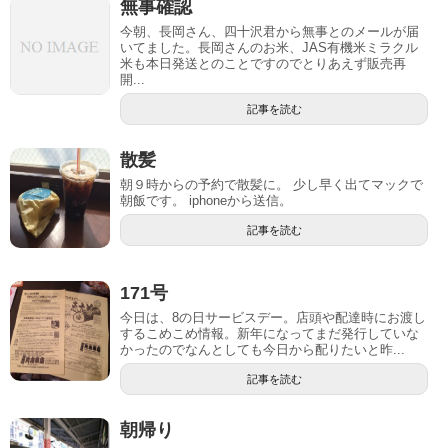
無事確認
今朝、長岡さん、四十沢君から無事とのメールが届
いてました。長岡さんのお米、JAS有機米ミラクル
米も本日発送とのことですのでとりあえず販売再
開...
記事を読む
散髪
朝９時からの予約で散髪に。 少し早く出てマックで
朝飯です。 iphoneから送信。
記事を読む
171号
今日は、8の日サービスデー。店頭や配達時にお渡し
するこめこめ情報。新年になってまだ発行していな
かったのでなんとしても今日から配りたいと昨...
記事を読む
朝帰り