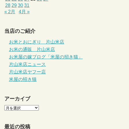
28
29
30
31
« 2月
4月 »
当店のご紹介
お米とおにぎり 片山米店
お米の通販 片山米店
お米屋の嫁ブログ「米屋の招き猫」
片山米店ニュース
片山米店ヤフー店
米屋の招き猫
アーカイブ
最近の投稿