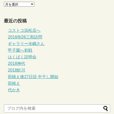
最近の投稿
コストコ浜松店へ
2018/8/26三和訪問
ギャラリー水嶋さん
甲子園へ初戦
はくばく説明会
2018神代
2018鮭川
田植え後27日目 中干し開始
田植え
代かき