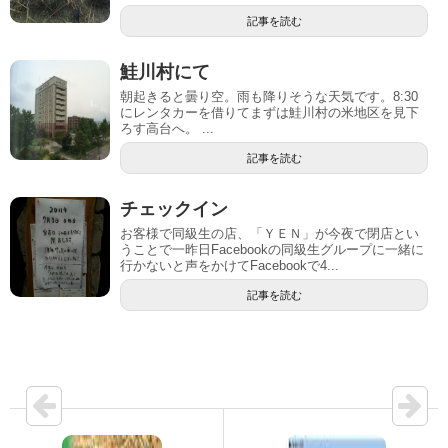
記事を読む
鮭川村にて
朝起きると曇り空。雨も降りそうな天気です。8:30
にレンタカーを借りてまずは鮭川村の米地区を見下
ろす高台へ。 ...
記事を読む
チェックイン
お客様で同級生の店、「ＹＥＮ」が今夜で閉店とい
うことで一昨日Facebookの同級生グループに一緒に
行かないと声をかけてFacebookで4...
記事を読む