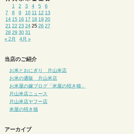
1
2
3
4
5
6
7
8
9
10
11
12
13
14
15
16
17
18
19
20
21
22
23
24
25
26
27
28
29
30
31
« 2月
4月 »
当店のご紹介
お米とおにぎり 片山米店
お米の通販 片山米店
お米屋の嫁ブログ「米屋の招き猫」
片山米店ニュース
片山米店ヤフー店
米屋の招き猫
アーカイブ