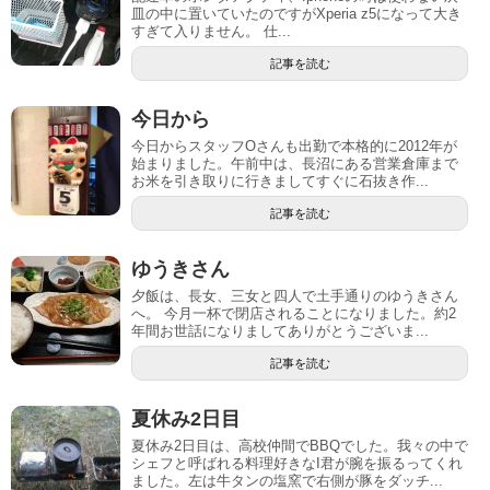
皿の中に置いていたのですがXperia z5になって大き
すぎて入りません。 仕...
記事を読む
今日から
今日からスタッフOさんも出勤で本格的に2012年が
始まりました。午前中は、長沼にある営業倉庫まで
お米を引き取りに行きましてすぐに石抜き作...
記事を読む
ゆうきさん
夕飯は、長女、三女と四人で土手通りのゆうきさん
へ。 今月一杯で閉店されることになりました。約2
年間お世話になりましてありがとうございま...
記事を読む
夏休み2日目
夏休み2日目は、高校仲間でBBQでした。我々の中で
シェフと呼ばれる料理好きなI君が腕を振るってくれ
ました。左は牛タンの塩窯で右側が豚をダッチ...