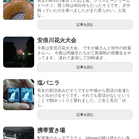
長女の昨日の東京でのお土産。クリスピークリーム
ドーナツ。買う時は40分待ちだったそうです。夕方
残っていたのを食べましたがまだ柔らかい。人気
な...
記事を読む
安倍川花火大会
今夜は安倍川花火大会。 ですが嫁さんと街中の松葉
さんへ。 今夜は同級生たちが三島南戦の祝勝会をや
ってます。 遅れて参加して10時過ぎ...
記事を読む
塩バニラ
長女の部活休みだそうですが午後から部活の友達た
ちと出かけるそうです。それでも部活がないという
ことで朝ゆっくりと寝れました。三女と先日「ゆ
ら...
記事を読む
携帯置き場
配達車のホンダアクティ、Iphoneの時は使わない灰