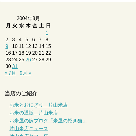
2004年8月
月
火
水
木
金
土
日
1
2
3
4
5
6
7
8
9
10
11
12
13
14
15
16
17
18
19
20
21
22
23
24
25
26
27
28
29
30
31
« 7月
9月 »
当店のご紹介
お米とおにぎり 片山米店
お米の通販 片山米店
お米屋の嫁ブログ「米屋の招き猫」
片山米店ニュース