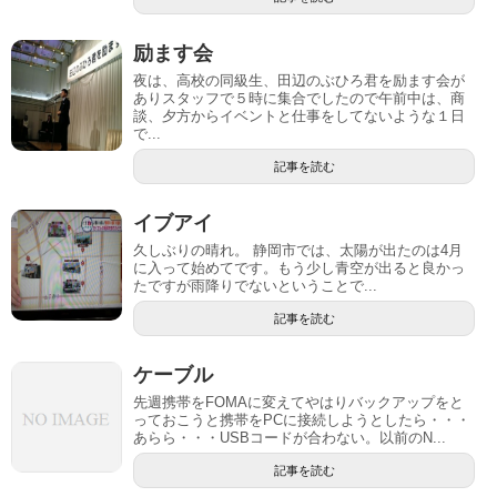
励ます会
夜は、高校の同級生、田辺のぶひろ君を励ます会が
ありスタッフで５時に集合でしたので午前中は、商
談、夕方からイベントと仕事をしてないような１日
で...
記事を読む
イブアイ
久しぶりの晴れ。 静岡市では、太陽が出たのは4月
に入って始めてです。もう少し青空が出ると良かっ
たですが雨降りでないということで...
記事を読む
ケーブル
先週携帯をFOMAに変えてやはりバックアップをと
っておこうと携帯をPCに接続しようとしたら・・・
あらら・・・USBコードが合わない。以前のN...
記事を読む