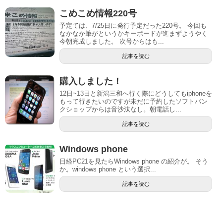
こめこめ情報220号
予定ては、7/25日に発行予定だった220号。 今回も
なかなか筆がというかキーボードが進まずようやく
今朝完成しました。 次号からはも...
記事を読む
購入しました！
12日~13日と新潟三和へ行く際にどうしてもiphoneを
もって行きたいのですが未だに予約したソフトバン
クショップからは音沙汰なし。朝電話し...
記事を読む
Windows phone
日経PC21を見たらWindows phone の紹介が。 そう
か。windows phone という選択...
記事を読む