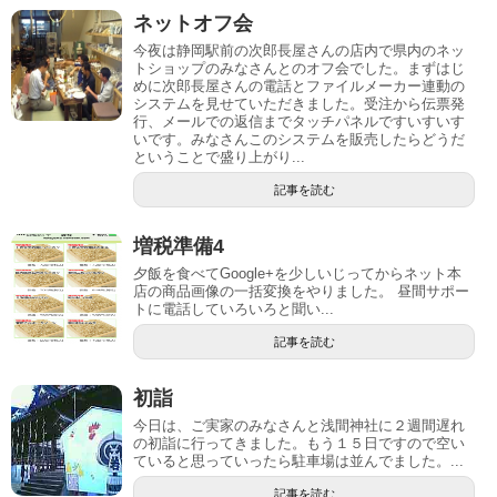
ネットオフ会
今夜は静岡駅前の次郎長屋さんの店内で県内のネッ
トショップのみなさんとのオフ会でした。まずはじ
めに次郎長屋さんの電話とファイルメーカー連動の
システムを見せていただきました。受注から伝票発
行、メールでの返信までタッチパネルですいすいす
いです。みなさんこのシステムを販売したらどうだ
ということで盛り上がり...
記事を読む
増税準備4
夕飯を食べてGoogle+を少しいじってからネット本
店の商品画像の一括変換をやりました。 昼間サポー
トに電話していろいろと聞い...
記事を読む
初詣
今日は、ご実家のみなさんと浅間神社に２週間遅れ
の初詣に行ってきました。もう１５日ですので空い
ていると思っていったら駐車場は並んでました。...
記事を読む