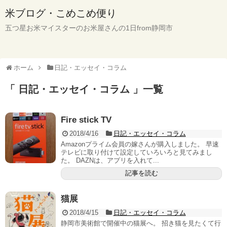
米ブログ・こめこめ便り
五つ星お米マイスターのお米屋さんの1日from静岡市
ホーム
日記・エッセイ・コラム
「 日記・エッセイ・コラム 」一覧
Fire stick TV
2018/4/16
日記・エッセイ・コラム
Amazonプライム会員の嫁さんが購入しました。 早速
テレビに取り付けて設定していろいろと見てみまし
た。 DAZNは、アプリを入れて...
記事を読む
猫展
2018/4/15
日記・エッセイ・コラム
静岡市美術館で開催中の猫展へ。 招き猫を見たくて行