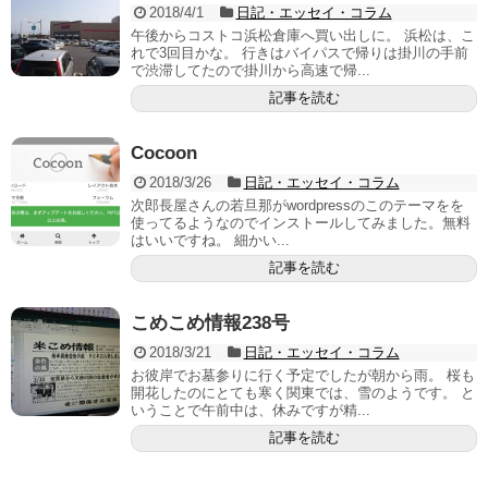
2018/4/1
日記・エッセイ・コラム
午後からコストコ浜松倉庫へ買い出しに。 浜松は、こ
れで3回目かな。 行きはバイパスで帰りは掛川の手前
で渋滞してたので掛川から高速で帰...
記事を読む
Cocoon
2018/3/26
日記・エッセイ・コラム
次郎長屋さんの若旦那がwordpressのこのテーマをを
使ってるようなのでインストールしてみました。無料
はいいですね。 細かい...
記事を読む
こめこめ情報238号
2018/3/21
日記・エッセイ・コラム
お彼岸でお墓参りに行く予定でしたが朝から雨。 桜も
開花したのにとても寒く関東では、雪のようです。 と
いうことで午前中は、休みですが精...
記事を読む