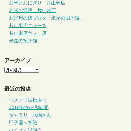
お米とおにぎり 片山米店
お米の通販 片山米店
お米屋の嫁ブログ「米屋の招き猫」
片山米店ニュース
片山米店ヤフー店
米屋の招き猫
アーカイブ
最近の投稿
コストコ浜松店へ
2018/8/26三和訪問
ギャラリー水嶋さん
甲子園へ初戦
はくばく説明会