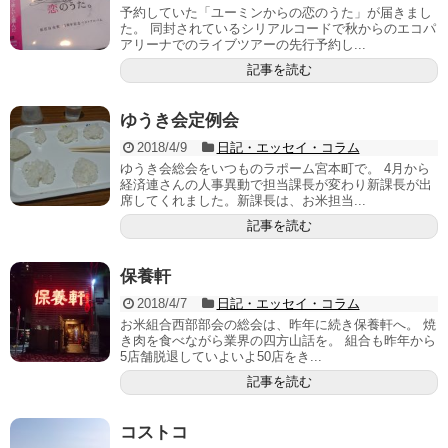
予約していた「ユーミンからの恋のうた」が届きまし
た。 同封されているシリアルコードで秋からのエコパ
アリーナでのライブツアーの先行予約し...
記事を読む
ゆうき会定例会
2018/4/9
日記・エッセイ・コラム
ゆうき会総会をいつものラポーム宮本町で。 4月から
経済連さんの人事異動で担当課長が変わり新課長が出
席してくれました。新課長は、お米担当...
記事を読む
保養軒
2018/4/7
日記・エッセイ・コラム
お米組合西部部会の総会は、昨年に続き保養軒へ。 焼
き肉を食べながら業界の四方山話を。 組合も昨年から
5店舗脱退していよいよ50店をき...
記事を読む
コストコ