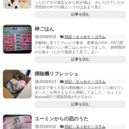
ったのですが残念ながら招き猫は、少しだけでしたが
浮世絵の中での猫というのはあまり見た...
記事を読む
神ごはん
2018/4/14
日記・エッセイ・コラム
夕飯時に見てたテレビで東名、新東名のSA・PAで聞
いた一番おいしい神ごはんをやってました。 静岡県内
のが多かったので最後まて見てしまい...
記事を読む
掃除機リフレッシュ
2018/4/13
日記・エッセイ・コラム
最近店で使う大型の掃除機のノズルがすぐに抜けてし
まいそこを押さえながら掃除してました。 ちょうど
MonotaROで掃除関係が5％引きの...
記事を読む
ユーミンからの恋のうた
2018/4/10
日記・エッセイ・コラム