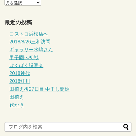
最近の投稿
コストコ浜松店へ
2018/8/26三和訪問
ギャラリー水嶋さん
甲子園へ初戦
はくばく説明会
2018神代
2018鮭川
田植え後27日目 中干し開始
田植え
代かき