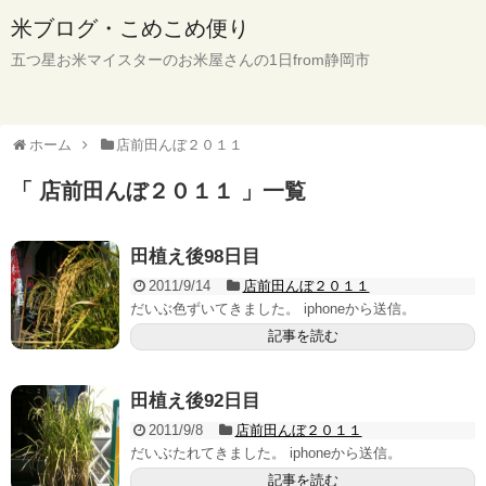
米ブログ・こめこめ便り
五つ星お米マイスターのお米屋さんの1日from静岡市
ホーム
店前田んぼ２０１１
「 店前田んぼ２０１１ 」一覧
田植え後98日目
2011/9/14
店前田んぼ２０１１
だいぶ色ずいてきました。 iphoneから送信。
記事を読む
田植え後92日目
2011/9/8
店前田んぼ２０１１
だいぶたれてきました。 iphoneから送信。
記事を読む