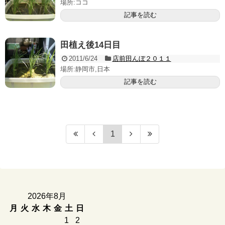
場所:ココ
記事を読む
田植え後14日目
2011/6/24
店前田んぼ２０１１
場所:静岡市,日本
記事を読む
1
2026年8月
月
火
水
木
金
土
日
1
2