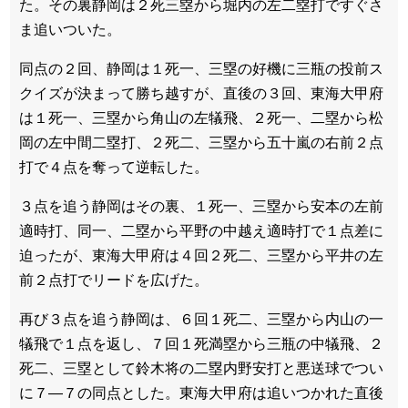
た。その裏静岡は２死三塁から堀内の左二塁打ですぐさ
ま追いついた。
同点の２回、静岡は１死一、三塁の好機に三瓶の投前ス
クイズが決まって勝ち越すが、直後の３回、東海大甲府
は１死一、三塁から角山の左犠飛、２死一、二塁から松
岡の左中間二塁打、２死二、三塁から五十嵐の右前２点
打で４点を奪って逆転した。
３点を追う静岡はその裏、１死一、三塁から安本の左前
適時打、同一、二塁から平野の中越え適時打で１点差に
迫ったが、東海大甲府は４回２死二、三塁から平井の左
前２点打でリードを広げた。
再び３点を追う静岡は、６回１死二、三塁から内山の一
犠飛で１点を返し、７回１死満塁から三瓶の中犠飛、２
死二、三塁として鈴木将の二塁内野安打と悪送球でつい
に７―７の同点とした。東海大甲府は追いつかれた直後