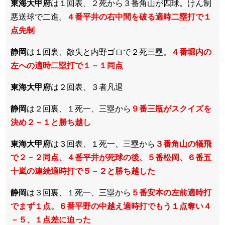
東海大甲府
は１回表、２死から３番角山が四球。けん制
悪送球で二進。
４番平井の右中間を破る適時二塁打で１
点先制
静岡
は１回裏、敵失と内野ゴロで２死三塁。
４番堀内の
左への適時二塁打で１－１同点
東海大甲府
は２回表、３者凡退
静岡
は２回裏、１死一、三塁から
９番三瓶がスクイズを
決め２－１と勝ち越し
東海大甲府
は３回表、１死一、三塁から
３番角山の犠飛
で２－２同点、４番平井が死球の後、５番松岡、６番五
十嵐の連続適時打で５－２と勝ち越した
静岡
は３回裏、１死一、三塁から
５番安本の左前適時打
でまず１点。６番平野の中越え適時打でもう１点奪い４
－５、１点差に迫った