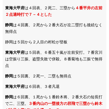
東海大甲府
は４回表、２死二、三塁から
４番平井の左前
２点適時打で７－４とした
静岡
は４回裏、２死から２番大石が左二塁打も後続なく
無得点
静岡は５回から２人目の村松が登板
東海大甲府
は５回表、６番五十嵐が左前安打。７番宮川
は空振り三振、盗塁失敗で併殺。８番菊地も三振で無得
点
静岡
は５回裏、２死一、二塁も無得点
東海大甲府
は６回表、３者凡退
静岡
は６回裏、１死から１番鈴木将、２番大石の短長打
で二、三塁。
３番内山の一塁後方の邪飛で三塁から鈴木