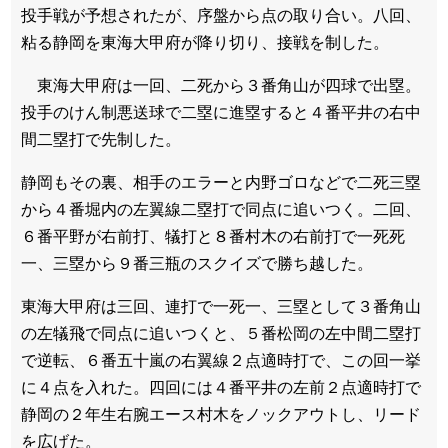
投手戦が予想されたが、序盤から点の取り合い。八回、
粘る静岡を東海大甲府が降り切り、接戦を制した。
東海大甲府は一回、二死から３番角山が四球で出塁。
投手のけん制悪送球で二塁に進塁すると４番平井の右中
間二塁打で先制した。
静岡もその裏、相手のエラーと内野ゴロなどで二死三塁
から４番堀内の左翼線二塁打で同点に追いつく。二回、
６番平野が右前打、犠打と８番村木の右前打で一死死
一、三塁から９番三瓶のスクイズで勝ち越した。
東海大甲府は三回、連打で一死一、三塁として３番角山
の左犠飛で同点に追いつくと、５番松岡の左中間二塁打
で逆転、６番五十嵐の右翼線２点適時打で、この回一挙
に４点を入れた。四回には４番平井の左前２点適時打で
静岡の２年生右腕エース村木をノックアウトし、リード
を広げた。