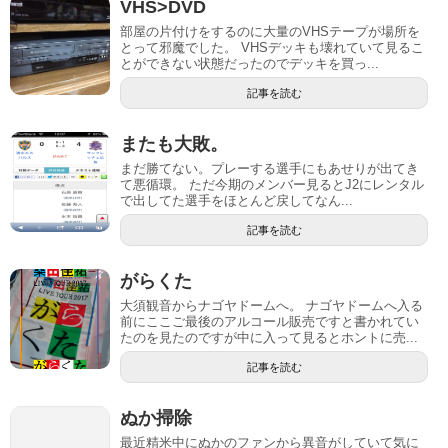
VHS>DVD
部屋の片付けをするのに大量のVHSテープが場所を
とって邪魔でした。 VHSデッキも壊れていて見るこ
とができない状態だったのでデッキを買っ...
記事を読む
またも大敗。
まだ勝てない。プレーする選手にもあせりが出てき
て悪循環。 ただ今期のメンバー見るとJ2にレンタル
で出してた選手をほとんど戻してなん...
記事を読む
がらくた
大須観音からナゴヤドームへ。 ナゴヤドームへ入る
前にここご最後のアルコール販売ですと書かれてい
たのを見たのですが中に入って見るとホントに売...
記事を読む
ぬか掃除
最近精米中にぬかのファンから異音がしていて気に