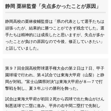
静岡 栗林監督「失点多かったことが原因」
静岡高校の栗林俊輔監督は「県の代表として選手たちは
頑張ったが、結果的に勝つことができず残念でした。選
手たちは精神的には成長したと思いますが、失点が多か
ったことが負けの原因なので今後、修正していきたい」
と話していました。
第９７回全国高校野球選手権大会の第２日は７日、甲子
園球場で行われ、第４試合では東海大甲府（山梨）と静
岡が対戦。“富士山隣県対決”は東海大甲府が８―７で打
撃戦を制し、夏３年ぶりの勝利を飾った。
試合は東海大甲府が初回２死から四球で出た角山がけん
制悪送球で二塁に進み、平井の右中間二塁打で先制し