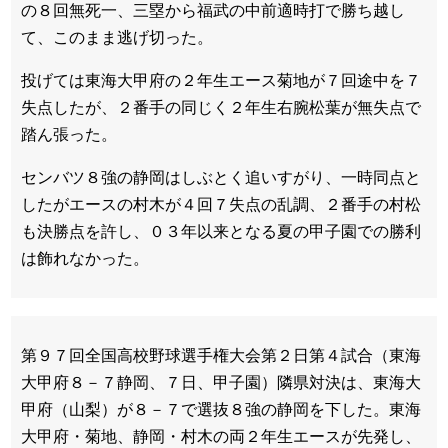
の８回無死一、三塁から福武の中前適時打で勝ち越し
て、このまま逃げ切った。
投げては東海大甲府の２年生エース菊地が７回途中を７
失点したが、２番手の同じく２年生右腕松葉が無失点で
踏ん張った。
センバツ８強の静岡はしぶとく追いすがり、一時同点と
したがエースの村木が４回７失点の乱調、２番手の村松
も決勝点を許し、０３年以来となる夏の甲子園での勝利
は飾れなかった。
第９７回全国高校野球選手権大会第２日第４試合（東海
大甲府８－７静岡、７日、甲子園）隣県対決は、東海大
甲府（山梨）が８－７で選抜８強の静岡を下した。東海
大甲府・菊地、静岡・村木の両２年生エースが先発し、