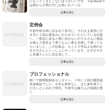
になってくるとこないほうがいいです。 Facebookで
は朝から大勢の方にお祝いのメッセ...
記事を読む
定例会
午前中朝９時に店を出て井川に。そのまま某所に行
き月に１回お昼休みにやらせていただいている社販
へ。一度店に戻ると間に合わないのでＯさんに商品
を積んで某所まで来てもらい車を交換して帰っても
らいました。この社販は、もう１０年以上お肉のか
ずさやさんといっしょにやっています。かずさやさ
ん先週テレビに生出演して...
記事を読む
プロフェッショナル
朝一で静岡医師会センターへ。１年に１回の腹部超
音波検診でした。今年も異常なし。また来年来てく
ださいといわれて帰宅。午前中は嫁さんの体調が悪
く...
記事を読む