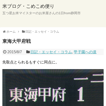
米ブログ・こめこめ便り
五つ星お米マイスターのお米屋さんの1日from静岡市
ホーム
日記・エッセイ・コラム
東海大甲府戦
2015/8/7
日記・エッセイ・コラム
,
甲子園への道
先取点とられるもすぐに同点に。