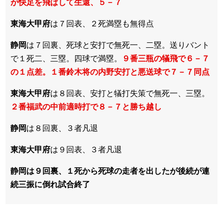
が快足を飛ばして生還、５－７
東海大甲府
は７回表、２死満塁も無得点
静岡
は７回裏、死球と安打で無死一、二塁。送りバント
で１死二、三塁。四球で満塁。
９番三瓶の犠飛で６－７
の１点差。１番鈴木将の内野安打と悪送球で７－７同点
東海大甲府
は８回表、安打と犠打失策で無死一、三塁。
２番福武の中前適時打で８－７と勝ち越し
静岡
は８回裏、３者凡退
東海大甲府
は９回表、３者凡退
静岡は９回裏、１死から死球の走者を出したが後続が連
続三振に倒れ試合終了