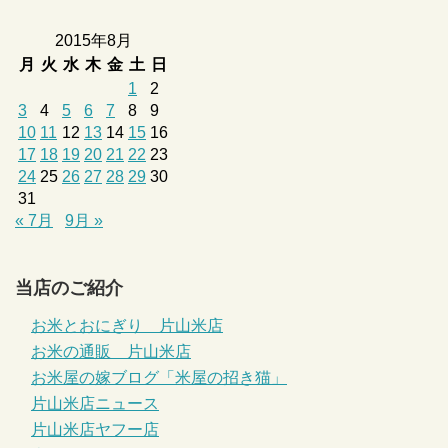
2015年8月
月
火
水
木
金
土
日
1
2
3
4
5
6
7
8
9
10
11
12
13
14
15
16
17
18
19
20
21
22
23
24
25
26
27
28
29
30
31
« 7月
9月 »
当店のご紹介
お米とおにぎり 片山米店
お米の通販 片山米店
お米屋の嫁ブログ「米屋の招き猫」
片山米店ニュース
片山米店ヤフー店