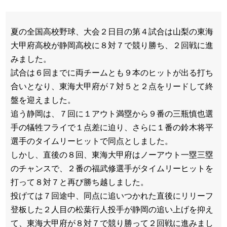
夏の全国高校野球、大会２日目の第４試合は山梨の東海
大甲府高校が静岡高校に８対７で競り勝ち、２回戦に進
みました。
試合は６回までに両チームとも９本のヒットが出る打ち
合いとなり、東海大甲府が７対５と２点をリードして終
盤を迎えました。
追う静岡は、７回に１アウト満塁から９番の三瓶慎也選
手の犠牲フライで１点差に迫り、さらに１番の鈴木将平
選手のタイムリーヒットで同点としました。
しかし、直後の８回、東海大甲府はノーアウト一塁三塁
のチャンスで、２番の福武修選手がタイムリーヒットを
打って８対７と再び勝ち越しました。
投げては７回途中、同点に追いつかれた直後にリリーフ
登板した２人目の松葉行人投手が静岡の追い上げを抑え
て、東海大甲府が８対７で競り勝って２回戦に進みまし