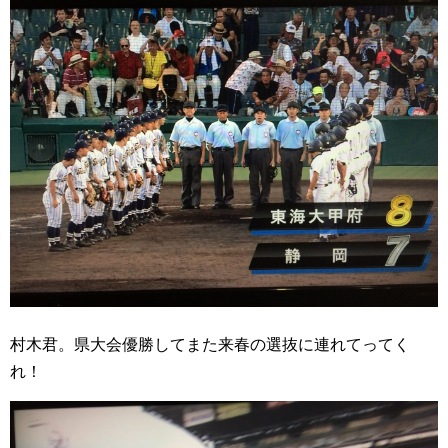
村木君。県大会優勝してまた来春の選抜に連れてってく
れ！