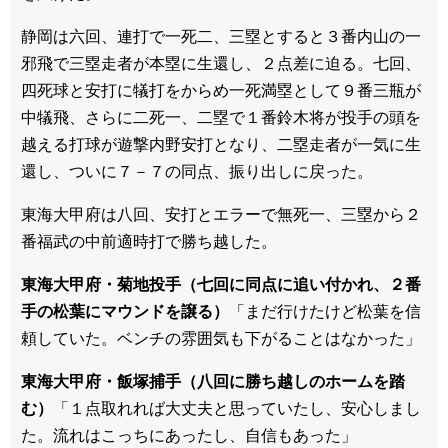
静岡は六回、連打で一死二、三塁とすると３番内山の一
邪飛で三塁走者が本塁に生還し、２点差に迫る。七回、
四死球と安打に犠打をからめ一死満塁として９番三瓶が
中犠飛、さらに二死一、二塁で１番鈴木将が投手の頭を
越える打球が遊撃内野安打となり、二塁走者が一気に生
還し、ついに７－７の同点、振り出しに戻った。
東海大甲府は八回、安打とエラーで無死一、三塁から２
番福武の中前適時打で勝ち越した。
東海大甲府・菊地投手（七回に同点に追い付かれ、２番
手の松葉にマウンドを譲る）
「まだ行けたけど松葉を信
頼していた。ベンチの雰囲気も下がることはなかった」
東海大甲府・飯塚捕手（八回に勝ち越しのホームを踏
む）
「１点取れれば大丈夫と思っていたし、安心しまし
た。流れはこっちにあったし、自信もあった」