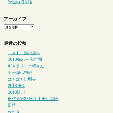
米屋の招き猫
アーカイブ
最近の投稿
コストコ浜松店へ
2018/8/26三和訪問
ギャラリー水嶋さん
甲子園へ初戦
はくばく説明会
2018神代
2018鮭川
田植え後27日目 中干し開始
田植え
代かき