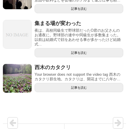
景品や飲料などを会場のホテルまで運ぶ仕事も頼...
記事を読む
集まる場が変わった
夜は、高校同級生で野球部だったO君のお父さんの
お通夜に。野球部の連中や同級生が多数集まった。
以前は結婚式で顔をあわせる事が多かったけど結婚
式...
記事を読む
西木のカタクリ
Your browser does not support the video tag 西木の
カタクリ群生地。カタクリは、開花までに八年か...
記事を読む