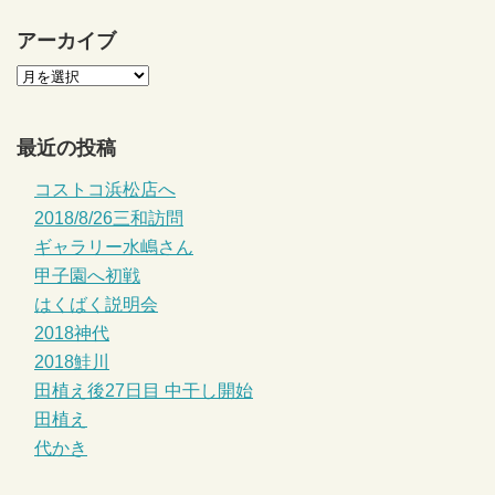
アーカイブ
最近の投稿
コストコ浜松店へ
2018/8/26三和訪問
ギャラリー水嶋さん
甲子園へ初戦
はくばく説明会
2018神代
2018鮭川
田植え後27日目 中干し開始
田植え
代かき