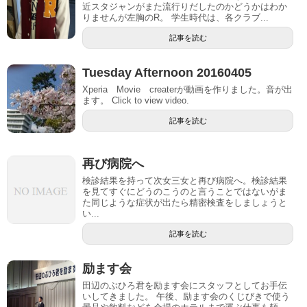
近スタジャンがまた流行りだしたのかどうかはわか
りませんが左胸のR。 学生時代は、各クラブ...
記事を読む
Tuesday Afternoon 20160405
Xperia Movie createrが動画を作りました。音が出
ます。 Click to view video.
記事を読む
再び病院へ
検診結果を持って次女三女と再び病院へ。検診結果
を見てすぐにどうのこうのと言うことではないがま
た同じような症状が出たら精密検査をしましょうと
い...
記事を読む
励ます会
田辺のぶひろ君を励ます会にスタッフとしてお手伝
いしてきました。 午後、励ます会のくじびきで使う