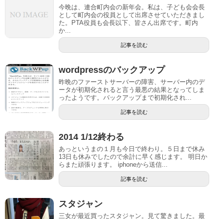
今晩は、連合町内会の新年会。私は、子ども会会長
として町内会の役員として出席させていただきまし
た。PTA役員も会長以下、皆さん出席です。町内
か...
記事を読む
wordpressのバックアップ
昨晩のファーストサーバーの障害、サーバー内のデ
ータが初期化されると言う最悪の結果となってしま
ったようです。バックアップまで初期化され...
記事を読む
2014 1/12終わる
あっというまの１月も今日で終わり。５日まで休み
13日も休みでしたので余計に早く感じます。 明日か
らまた頑張ります。 iphoneから送信...
記事を読む
スタジャン
三女が最近買ったスタジャン。見て驚きました。最