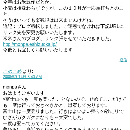
今年はお米豊作だとか。
小麦は相変わらずですが、この１０月が一応頭打ちとのこ
と。
そうはいっても楽観視は出来ませんけどね。
追記：ブログ移転しました。ご迷惑でなければ下記URLに
リンク先を変更お願いいたします。
米米さんのブログ、リンク張らせていただきました。
http://monpa.eshizuoka.jp/
今後とも宜しくお願いいたします。
返信
こめこめ
より:
2008年9月4日 8:40 AM
monpaさん
おはようございます！
>富士山へも一度も登ったことないので、せめてここだけで
も一度は行っておきべきかと、思案しております。
富士山は一度登りました。行きはよいよい帰りの砂走りで
ひざがガクガクになりも～大変でした。
一度は登ってみてください。
夢ひろば、身近でも行ったことのある人ほとんどいません