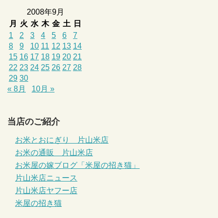
2008年9月
月
火
水
木
金
土
日
1
2
3
4
5
6
7
8
9
10
11
12
13
14
15
16
17
18
19
20
21
22
23
24
25
26
27
28
29
30
« 8月
10月 »
当店のご紹介
お米とおにぎり 片山米店
お米の通販 片山米店
お米屋の嫁ブログ「米屋の招き猫」
片山米店ニュース
片山米店ヤフー店
米屋の招き猫