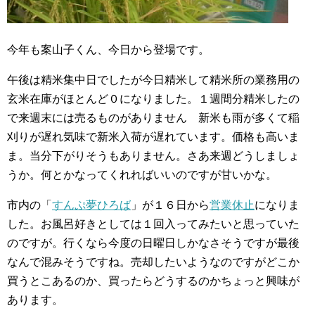
今年も案山子くん、今日から登場です。
午後は精米集中日でしたが今日精米して精米所の業務用の
玄米在庫がほとんど０になりました。１週間分精米したの
で来週末には売るものがありません
新米も雨が多くて稲
刈りが遅れ気味で新米入荷が遅れています。価格も高いま
ま。当分下がりそうもありません。さあ来週どうしましょ
うか。何とかなってくれればいいのですが甘いかな。
市内の「
すんぷ夢ひろば
」が１６日から
営業休止
になりま
した。お風呂好きとしては１回入ってみたいと思っていた
のですが。行くなら今度の日曜日しかなさそうですが最後
なんで混みそうですね。売却したいようなのですがどこか
買うとこあるのか、買ったらどうするのかちょっと興味が
あります。