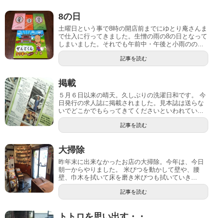
8の日
土曜日という事で8時の開店前までにゆとり庵さんま
で仕入に行ってきました。生憎の雨の8の日となって
しまいました。それでも午前中・午後と小雨のの...
記事を読む
掲載
５月６日以来の晴天。久しぶりの洗濯日和です。 今
日発行の求人誌に掲載されました。見本誌は送らな
いでどこかでもらってきてくださいといわれてい...
記事を読む
大掃除
昨年末に出来なかったお店の大掃除。今年は、今日
朝一からやりました。 米びつを動かして壁や、腰
壁、巾木を拭いて床を磨き米びつも拭いていき...
記事を読む
トトロを思い出す・・