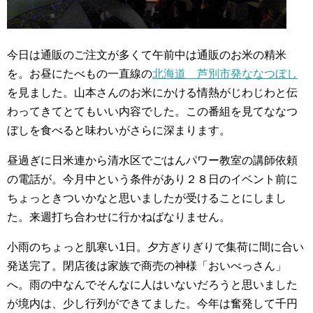
今日は通販のご注文が多くて午前中は通販のお米の精米
を。お昼にたべもの一直線の
北海道 芦別市発ななつぼし
を見ました。山本さんのお米にかける情熱がじわじわと伝
わってきてとてもいい内容でした。この番組を見てななつ
ぼしを食べると味わいがさらに深まります。
昼過ぎに日米連から清水区でごはんパワー教室の講師依頼
の電話が。今月中という条件があり２８日のイベント前に
ちょっときついかなと思いましたが受けることにしまし
た。来週打ち合わせに行かねばなりません。
小雨のちょっと肌寒い1日。夕方ぎりぎりで集荷に間に合い
発送完了。閉店後は家族で商売の神様「おいべっさん」
へ。雨の中なんでそんなに人はいないだろうと思いました
が境内は、少し行列ができてました。今年は奮発して千円