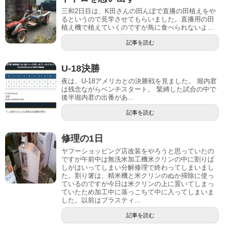
三和2日目は、K田さんの田んぼで直播の田植えをや
るというので見学させてもらいました。直播用の田
植え機で植えていくのですが鳥に食べられないよ...
記事を読む
U-18決勝
夜は、U-18アメリカとの決勝戦を見ました。 堀内君
は残念ながらベンチスタート。 緊縛した試合の中で
後半堀内君の出番があ...
記事を読む
修理の1日
ヤフーショッピング店改装をやろうと思っていたの
ですが午前中は無洗米加工機米クリンの中に割りば
しがはいってしまい分解修理で終わってしまいまし
た。割り箸は、精米機と米クリンのぬか掃除に使っ
ているのですが今日は米クリンの上に置いてしまっ
ていたため加工中に落っこちて中に入ってしまいま
した。以前はプラスティ...
記事を読む