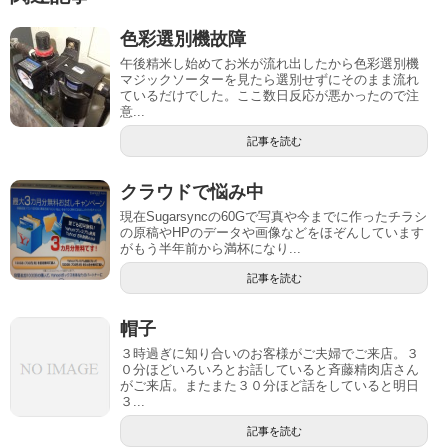
色彩選別機故障
午後精米し始めてお米が流れ出したから色彩選別機
マジックソーターを見たら選別せずにそのまま流れ
ているだけでした。ここ数日反応が悪かったので注
意...
記事を読む
クラウドで悩み中
現在Sugarsyncの60Gで写真や今までに作ったチラシ
の原稿やHPのデータや画像などをほぞんしています
がもう半年前から満杯になり...
記事を読む
帽子
３時過ぎに知り合いのお客様がご夫婦でご来店。３
０分ほどいろいろとお話していると斉藤精肉店さん
がご来店。またまた３０分ほど話をしていると明日
３...
記事を読む