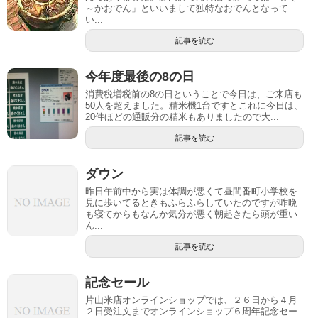
～かおでん」といいまして独特なおでんとなって
い...
記事を読む
今年度最後の8の日
消費税増税前の8の日ということで今日は、ご来店も
50人を超えました。精米機1台ですとこれに今日は、
20件ほどの通販分の精米もありましたので大...
記事を読む
ダウン
昨日午前中から実は体調が悪くて昼間番町小学校を
見に歩いてるときもふらふらしていたのですが昨晩
も寝てからもなんか気分が悪く朝起きたら頭が重い
ん...
記事を読む
記念セール
片山米店オンラインショップでは、２６日から４月
２日受注文までオンラインショップ６周年記念セー