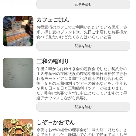
記事を読む
カフェごはん
お得意様のカフェでご利用いただいている黒米、赤
米、押し麦のブレント米。先日ご来店したお客様が
食べて見たいけどたくさんはいらないと言...
記事を読む
三和の稲刈り
午後２時からはゆうき会の定例会でした。契約分の
１８年産米の在庫状況の確認や来週秋田神代で行わ
れるモートピア１０周年記念総会の打ち合わせの
後、９月の三和稲刈りツアーの確認などを。今年も
９月８日～９日と三和稲刈りツアーが決まりまし
た。昨年は集客できずに中止となっていますので早
速アナウンスしながら集客に...
記事を読む
しぞ～かおでん
今夜はお米の組合の理事会が「味の店 乃だや」さ
んでありました。静岡おでんの店で静岡では「しぞ