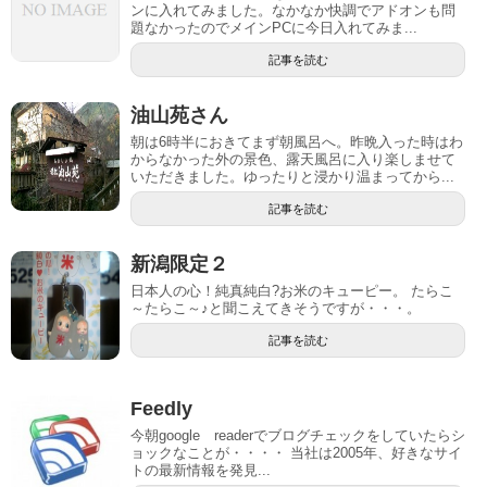
ンに入れてみました。なかなか快調でアドオンも問
題なかったのでメインPCに今日入れてみま...
記事を読む
油山苑さん
朝は6時半におきてまず朝風呂へ。昨晩入った時はわ
からなかった外の景色、露天風呂に入り楽しませて
いただきました。ゆったりと浸かり温まってから...
記事を読む
新潟限定２
日本人の心！純真純白?お米のキューピー。 たらこ
～たらこ～♪と聞こえてきそうですが・・・。
記事を読む
Feedly
今朝google readerでブログチェックをしていたらシ
ョックなことが・・・・ 当社は2005年、好きなサイ
トの最新情報を発見...