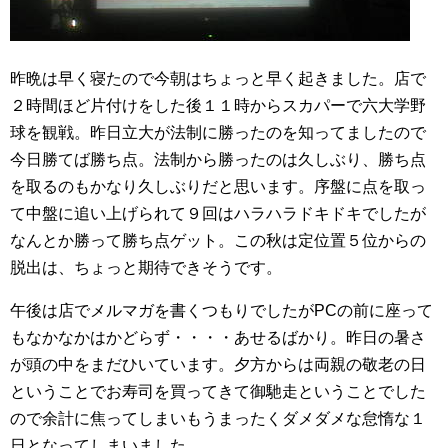
昨晩は早く寝たので今朝はちょっと早く起きました。店で
２時間ほど片付けをした後１１時からスカパーで六大学野
球を観戦。昨日立大が法制に勝ったのを知ってましたので
今日勝てば勝ち点。法制から勝ったのは久しぶり、勝ち点
を取るのもかなり久しぶりだと思います。序盤に点を取っ
て中盤に追い上げられて９回はハラハラドキドキでしたが
なんとか勝って勝ち点ゲット。この秋は定位置５位からの
脱出は、ちょっと期待できそうです。
午後は店でメルマガを書くつもりでしたがPCの前に座って
もなかなかはかどらず・・・・あせるばかり。昨日の暑さ
が頭の中をまだひいています。夕方からは両親の敬老の日
ということでお寿司を買ってきて御馳走ということでした
ので余計に焦ってしまいもうまったくダメダメな怠惰な１
日となってしまいました。