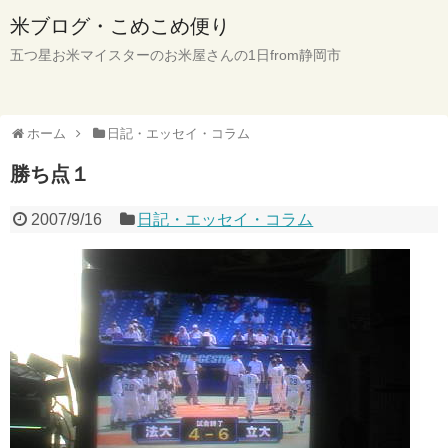
米ブログ・こめこめ便り
五つ星お米マイスターのお米屋さんの1日from静岡市
ホーム
日記・エッセイ・コラム
勝ち点１
2007/9/16
日記・エッセイ・コラム