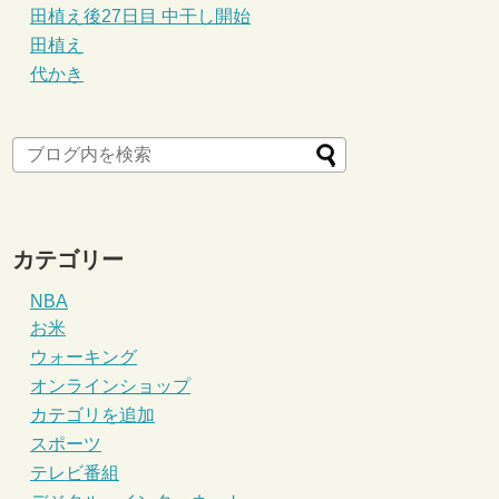
田植え後27日目 中干し開始
田植え
代かき
カテゴリー
NBA
お米
ウォーキング
オンラインショップ
カテゴリを追加
スポーツ
テレビ番組