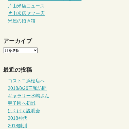
片山米店ニュース
片山米店ヤフー店
米屋の招き猫
アーカイブ
最近の投稿
コストコ浜松店へ
2018/8/26三和訪問
ギャラリー水嶋さん
甲子園へ初戦
はくばく説明会
2018神代
2018鮭川