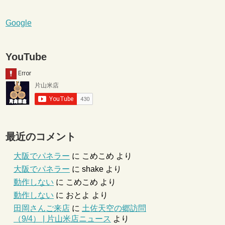
Google
YouTube
最近のコメント
大阪でパネラー
に
こめこめ
より
大阪でパネラー
に
shake
より
動作しない
に
こめこめ
より
動作しない
に
おとよ
より
田岡さんご来店
に
土佐天空の郷訪問
（9/4） | 片山米店ニュース
より