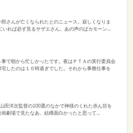
一郎さんが亡くなられたとのニュース。寂しくなりま
にいれば必ず見るサザエさん。あの声のばカモーン...
う事で朝から忙しかったです。夜はＰＴＡの実行委員会
帰宅したのは１０時過ぎでした。それから事務仕事を
で山田洋次監督の100選のなかで神様のくれた赤ん坊を
画劇場で見たなあ、結構面白かったと思って...