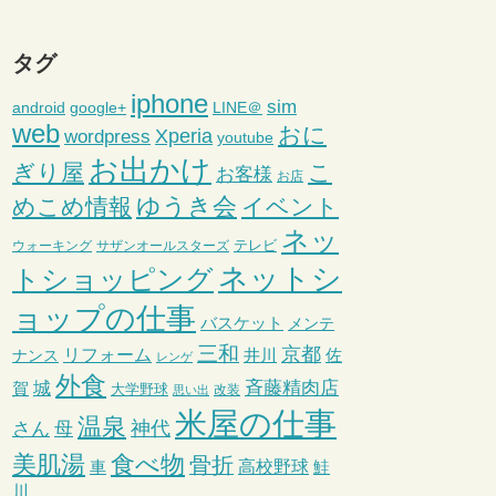
タグ
iphone
sim
android
google+
LINE＠
web
おに
wordpress
Xperia
youtube
お出かけ
ぎり屋
こ
お客様
お店
ゆうき会
めこめ情報
イベント
ネッ
テレビ
ウォーキング
サザンオールスターズ
ネットシ
トショッピング
ョップの仕事
バスケット
メンテ
三和
京都
リフォーム
井川
ナンス
佐
レンゲ
外食
斉藤精肉店
城
賀
大学野球
改装
思い出
米屋の仕事
温泉
さん
母
神代
美肌湯
食べ物
骨折
車
高校野球
鮭
川