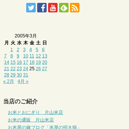
2005年3月
月
火
水
木
金
土
日
1
2
3
4
5
6
7
8
9
10
11
12
13
14
15
16
17
18
19
20
21
22
23
24
25
26
27
28
29
30
31
« 2月
4月 »
当店のご紹介
お米とおにぎり 片山米店
お米の通販 片山米店
お米屋の嫁ブログ「米屋の招き猫」