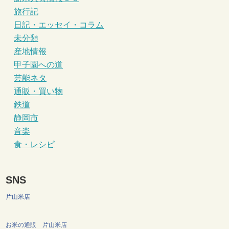
旅行記
日記・エッセイ・コラム
未分類
産地情報
甲子園への道
芸能ネタ
通販・買い物
鉄道
静岡市
音楽
食・レシピ
SNS
片山米店
お米の通販 片山米店