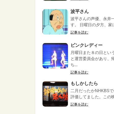
波平さん
波平さんの声優、永井
す。 日曜日の夕方、家
記事を読む
ピンクレディー
月曜日また８の日とい
と運営委員会があり、
ち...
記事を読む
もしかしたら
二月だったかNHKBS
評価してました。この映
記事を読む